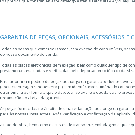
Los precios que constan en este catálogo están sujetos al I.V.A y cualquie
GARANTIA DE PEÇAS, OPCIONAIS, ACESSÓRIOS E
Todas as peças que comercializamos, com exeção de consumíveis, peças d
do nosso documento de venda.
Todas as placas eletrónicas, sem exeção, bem como qualquer tipo de cont
préviamente analisadas e verificadas pelo departamento técnico da Miran
Para acionar um pedido de peças ao abrigo da garantia, o cliente dever
(apoioclientes@mirandaeserra.pt) com identificação sumária do compone
da anomalia por forma a que o dep. técnico avalie e decida qual o proced
reclamação ao abrigo da garantia.
As peças fornecidas no âmbito de uma reclamação ao abrigo da garantia 
para às nossas instalações. Após verificação e confirmação da aplicabili
A mão-de-obra, bem como os custos de transporte, embalagem e quaisque