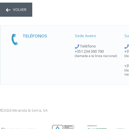
VOLVER
TELÉFONOS
Sede Aveiro
Su
Teléfono
+351 234 300 700
+3
(llamada a la línea nacional)
(ll
+3
(l
na
©2026 Miranda & Serra, SA