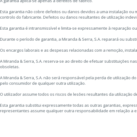
A garantia aplica-se apenas a defeitos de fabrico.
Esta garantia não cobre defeitos ou danos devidos a uma instalação ou 
controlo do fabricante. Defeitos ou danos resultantes de utilização indev
Esta garantia é intransmissível e limita-se expressamente à reparação o
Durante o período de garantia, a Miranda & Serra, S.A. reparará ou subs
Os encargos laborais e as despesas relacionadas com a remoção, instal
A Miranda & Serra, S.A. reserva-se ao direito de efetuar substituições n
obsoletas.
A Miranda & Serra, S.A. não será responsável pela perda de utilização d
pelo consumidor de qualquer outra utilização.
O utilizador assume todos os riscos de lesões resultantes da utilização 
Esta garantia substitui expressamente todas as outras garantias, express
representantes assume qualquer outra responsabilidade em relação a e