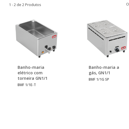
O
1 - 2 de 2 Produtos
Banho-maria
Banho-maria a
elétrico com
gás, GN1/1
torneira GN1/1
BMF 1/1G SP
BMF 1/1E-T