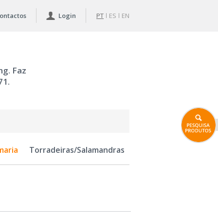
ontactos
Login
PT
ES
EN
ng. Faz
71.
maria
Torradeiras/Salamandras