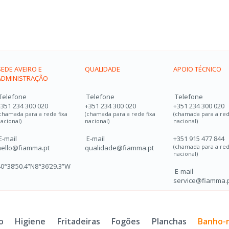
SEDE AVEIRO E
QUALIDADE
APOIO TÉCNICO
ADMINISTRAÇÃO
Telefone
Telefone
Telefone
+351 234 300 020
+351 234 300 020
+351 234 300 020
chamada para a rede fixa
(chamada para a rede fixa
(chamada para a red
acional)
nacional)
nacional)
E-mail
E-mail
+351 915 477 844
hello@fiamma.pt
qualidade@fiamma.pt
(chamada para a re
nacional)
40°38’50.4”N8°36’29.3”W
E-mail
service@fiamma.
o
Higiene
Fritadeiras
Fogões
Planchas
Banho-