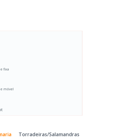
e fixa
de móvel
pt
maria
Torradeiras/Salamandras