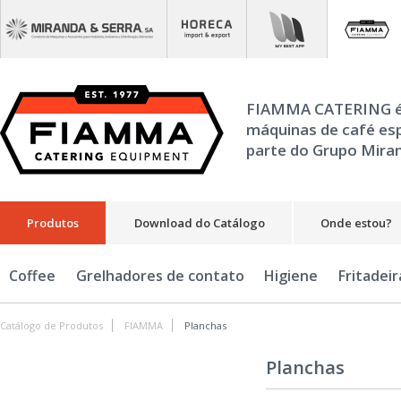
FIAMMA CATERING é 
máquinas de café esp
parte do Grupo Mira
Produtos
Download do Catálogo
Onde estou?
Coffee
Grelhadores de contato
Higiene
Fritadeir
Catálogo de Produtos
FIAMMA
Planchas
Planchas