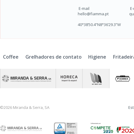
E-mail
E-
hello@fiamma.pt
qu
40°38’50.4”N8°36’29.3”W
Coffee
Grelhadores de contato
Higiene
Fritadeir
©2026 Miranda & Serra, SA
Est