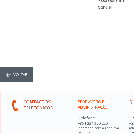
783x395 mm
GGP6.8F
VOLTAR
CONTACTOS
SEDE AVEIRO E
QU
ADMINISTRAÇÃO
TELEFÓNICOS
Telefone
Te
+351 234 300 020
+3
(chamada para a rede fixa
(c
nacional)
na