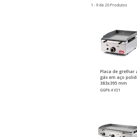
1 - 9 de 20 Produtos
Placa de grelhar 
gás em aço polid
383x395 mm
GGP6.4 V21