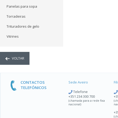
Panelas para sopa
Torradeiras
Trituradores de gelo
Vitrines
VOLTAR
CONTACTOS
Sede Aveiro
Fi
TELEFÓNICOS
Telefone
+351 234 300 700
+3
(chamada para a rede fixa
(c
nacional)
na
+3
(c