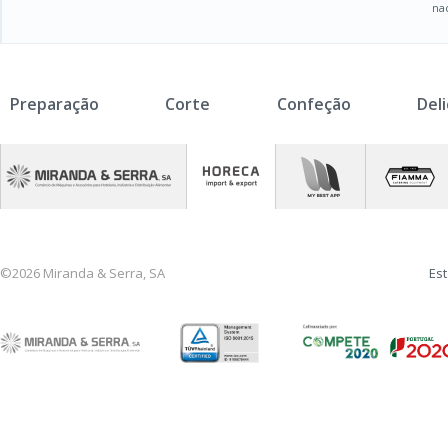
na
Preparação
Corte
Confeção
Del
©2026 Miranda & Serra, SA
Est