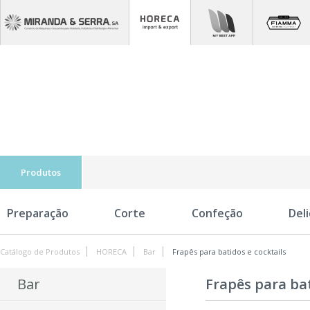
Produtos
Preparação
Corte
Confeção
Del
Catálogo de Produtos
HORECA
Bar
Frapês para batidos e cocktails
Bar
Frapês para bat