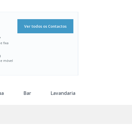
Ver todos os Contactos
7
e fixa
0
de móvel
ua
Bar
Lavandaria