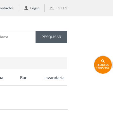
ontactos
Login
PT
ES
EN
ua
Bar
Lavandaria