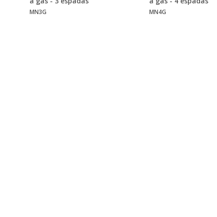
a gás - 3 espadas
a gás - 4 espadas
MN3G
MN4G