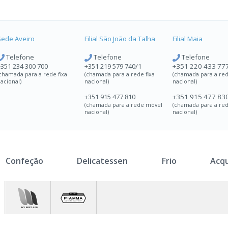
Sede Aveiro
Filial São João da Talha
Filial Maia
Telefone
Telefone
Telefone
+351 234 300 700
+351 219 579 740/1
+351 220 433 77
chamada para a rede fixa
(chamada para a rede fixa
(chamada para a red
acional)
nacional)
nacional)
+351 915 477 810
+351 915 477 83
(chamada para a rede móvel
(chamada para a re
nacional)
nacional)
Confeção
Delicatessen
Frio
Acq