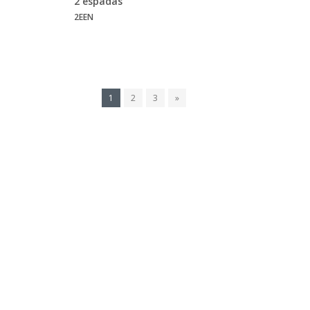
2 espadas
2EEN
1
2
3
»