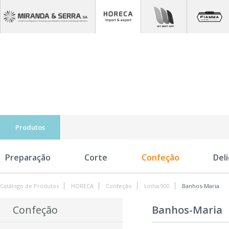
Produtos
Preparação
Corte
Confeção
Del
Catálogo de Produtos
HORECA
Confeção
Linha 900
Banhos-Maria
Confeção
Banhos-Maria