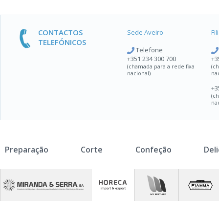
CONTACTOS
Sede Aveiro
Fi
TELEFÓNICOS
Telefone
+351 234 300 700
+3
(chamada para a rede fixa
(c
nacional)
na
+3
(c
na
Preparação
Corte
Confeção
Del