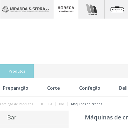
Produtos
Preparação
Corte
Confeção
Del
Catálogo de Produtos
HORECA
Bar
Máquinas de crepes
Bar
Máquinas de c