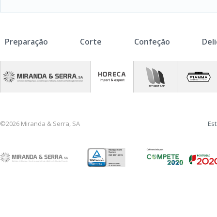
Preparação
Corte
Confeção
Del
©2026 Miranda & Serra, SA
Est