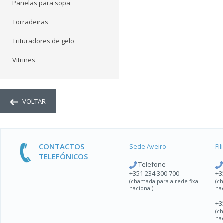
Panelas para sopa
Torradeiras
Trituradores de gelo
Vitrines
VOLTAR
CONTACTOS
Sede Aveiro
Fi
TELEFÓNICOS
Telefone
+351 234 300 700
+3
(chamada para a rede fixa
(c
nacional)
na
+3
(c
na