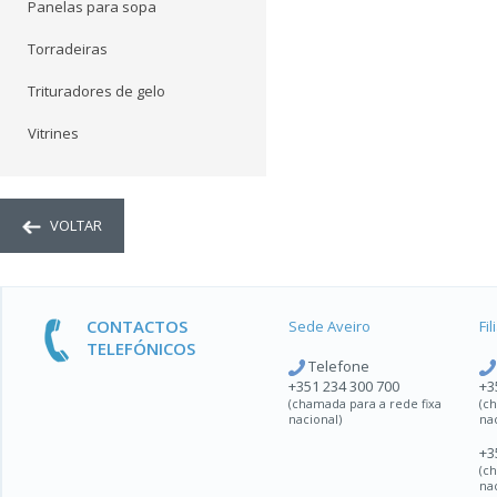
Panelas para sopa
Torradeiras
Trituradores de gelo
Vitrines
VOLTAR
CONTACTOS
Sede Aveiro
Fi
TELEFÓNICOS
Telefone
+351 234 300 700
+3
(chamada para a rede fixa
(c
nacional)
na
+3
(c
na