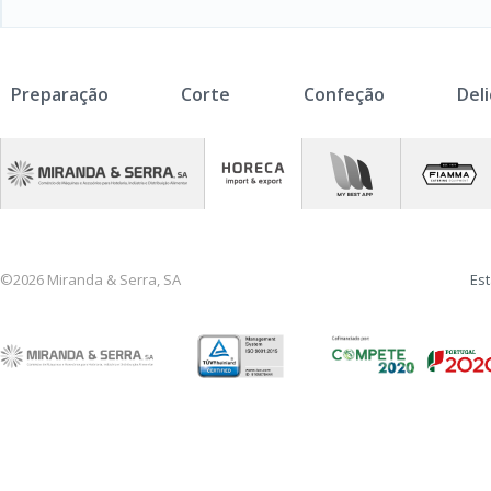
Preparação
Corte
Confeção
Del
©2026 Miranda & Serra, SA
Est