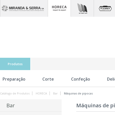
Produtos
Preparação
Corte
Confeção
Del
Catálogo de Produtos
HORECA
Bar
Máquinas de pipocas
Bar
Máquinas de p