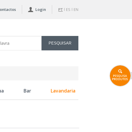
ontactos
Login
PT
ES
EN
ua
Bar
Lavandaria