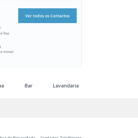
Ver todos os Contactos
7
e fixa
0
de móvel
ua
Bar
Lavandaria
itica de Privacidade
Contactos Telefónicos