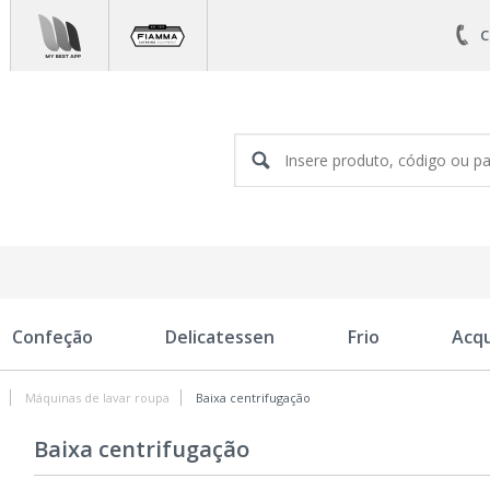
C
Confeção
Delicatessen
Frio
Acq
Máquinas de lavar roupa
Baixa centrifugação
Baixa centrifugação