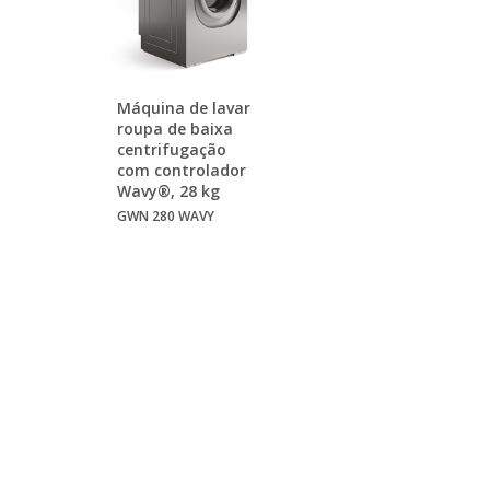
Máquina de lavar
roupa de baixa
centrifugação
com controlador
Wavy®, 28 kg
GWN 280 WAVY