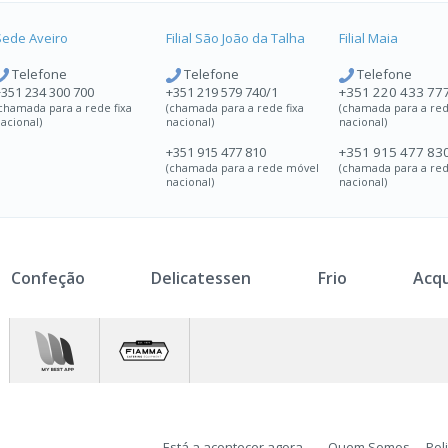
Sede Aveiro
Filial São João da Talha
Filial Maia
Telefone
Telefone
Telefone
+351 234 300 700
+351 219 579 740/1
+351 220 433 77
chamada para a rede fixa
(chamada para a rede fixa
(chamada para a red
acional)
nacional)
nacional)
+351 915 477 810
+351 915 477 83
(chamada para a rede móvel
(chamada para a re
nacional)
nacional)
Confeção
Delicatessen
Frio
Acq
Está a acontecer agora...
Quem Somos
Pol