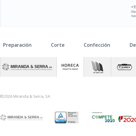
+3
(l
na
Preparación
Corte
Confección
De
©2026 Miranda & Serra, SA