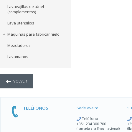
Lavavajillas de túnel
(complementos)
Lava utensilios
Máquinas para fabricar hielo
Mezcladores
Lavamanos
VOLVER
TELÉFONOS
Sede Aveiro
Su
Teléfono
+351 234 300 700
+3
(llamada a la línea nacional)
(ll