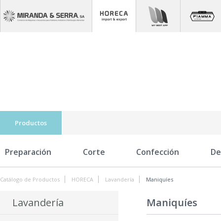
Productos
Preparación
Corte
Confección
De
Catálogo de Productos
HORECA
Lavandería
Maniquíes
Lavandería
Maniquíes