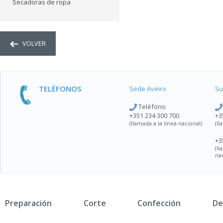
Secadoras de ropa
VOLVER
TELÉFONOS
Sede Aveiro
Su
Teléfono
+351 234 300 700
+3
(llamada a la línea nacional)
(ll
+3
(l
na
Preparación
Corte
Confección
De