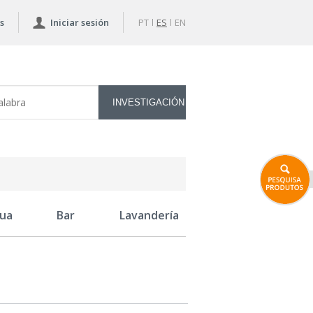
s
Iniciar sesión
PT
ES
EN
ua
Bar
Lavandería