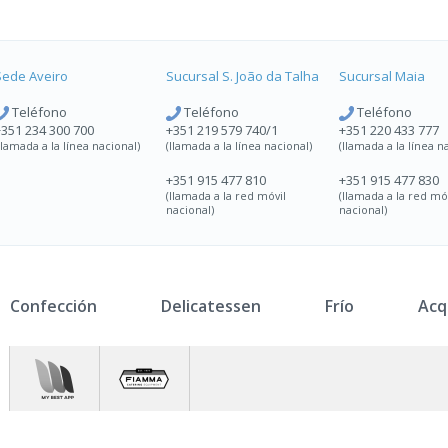
Sede Aveiro
Sucursal
S. João da Talha
Sucursal
Maia
Teléfono
Teléfono
Teléfono
+351 234 300 700
+351 219 579 740/1
+351 220 433 777
llamada a la línea nacional)
(llamada a la línea nacional)
(llamada a la línea n
+351 915 477 810
+351 915 477 830
(llamada a la red móvil
(llamada a la red mó
nacional)
nacional)
Confección
Delicatessen
Frío
Acq