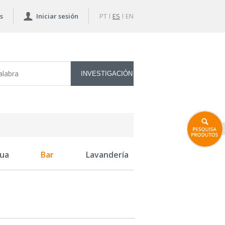
s
Iniciar sesión
PT
ES
EN
ua
Bar
Lavandería