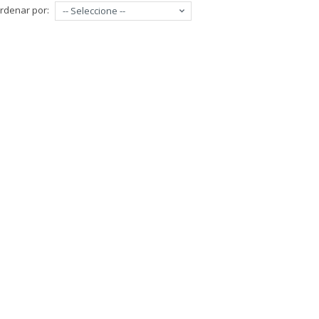
rdenar por:
-- Seleccione --