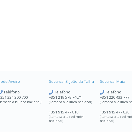
Sede Aveiro
Sucursal
S. João da Talha
Sucursal
Maia
Teléfono
Teléfono
Teléfono
+351 234 300 700
+351 219 579 740/1
+351 220 433 777
llamada a la línea nacional)
(llamada a la línea nacional)
(llamada a la línea n
+351 915 477 810
+351 915 477 830
(llamada a la red móvil
(llamada a la red mó
nacional)
nacional)