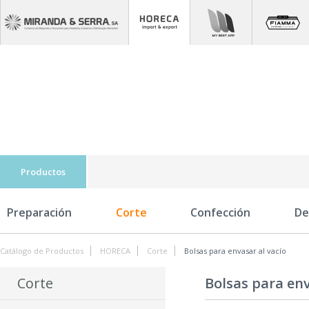
Productos
Preparación
Corte
Confección
De
Catálogo de Productos
HORECA
Corte
Bolsas para envasar al vacío
Corte
Bolsas para env