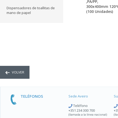
,PA/PP,
300x400mm 120º
Dispensadores de toallitas de
(100 Unidades)
mano de papel
VOLVER
TELÉFONOS
Sede Aveiro
Su
Teléfono
+351 234 300 700
+3
(llamada a la línea nacional)
(ll