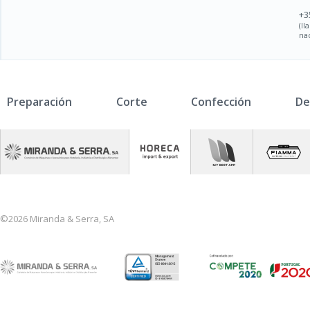
+3
(l
na
Preparación
Corte
Confección
De
©2026 Miranda & Serra, SA