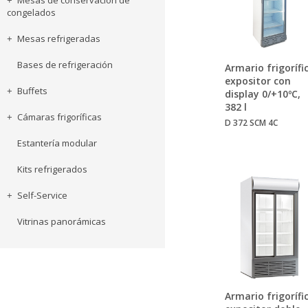
Mesas de conservación de
congelados
Mesas refrigeradas
Bases de refrigeración
Armario frigorífi
expositor con
Buffets
display 0/+10ºC,
382 l
Cámaras frigoríficas
D 372 SCM 4C
Estantería modular
Kits refrigerados
Self-Service
Vitrinas panorámicas
Armario frigorífi