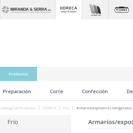
Productos
Preparación
Corte
Confección
De
Catálogo de Productos
HORECA
Frío
Armarios/expositores refrigerados
Frío
Armarios/expos