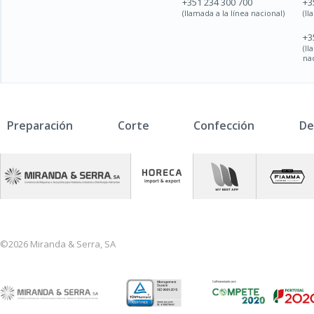
+351 234 300 700
+3
(llamada a la línea nacional)
(ll
+3
(l
na
Preparación
Corte
Confección
De
©2026 Miranda & Serra, SA