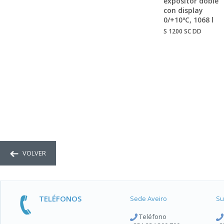
expositor doble
con display
0/+10ºC, 1068 l
S 1200 SC DD
VOLVER
TELÉFONOS
Sede Aveiro
Su
Teléfono