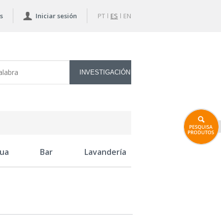
s
Iniciar sesión
PT
ES
EN
ua
Bar
Lavandería