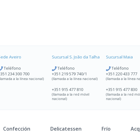
Sede Aveiro
Sucursal
S. João da Talha
Sucursal
Maia
Teléfono
Teléfono
Teléfono
+351 234 300 700
+351 219 579 740/1
+351 220 433 777
llamada a la línea nacional)
(llamada a la línea nacional)
(llamada a la línea n
+351 915 477 810
+351 915 477 830
(llamada a la red móvil
(llamada a la red mó
nacional)
nacional)
Confección
Delicatessen
Frío
Acq