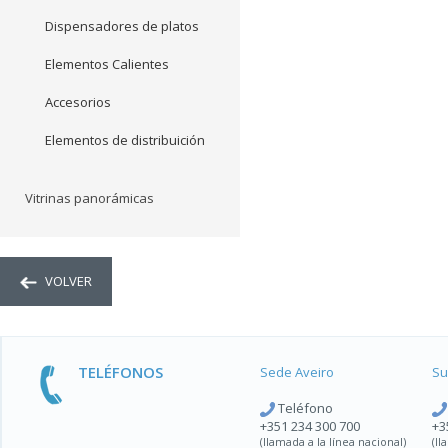
Dispensadores de platos
Elementos Calientes
Accesorios
Elementos de distribuición
Vitrinas panorámicas
VOLVER
TELÉFONOS
Sede Aveiro
Su
Teléfono
+351 234 300 700
+3
(llamada a la línea nacional)
(ll