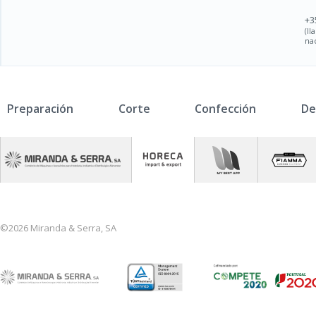
+3
(l
na
Preparación
Corte
Confección
De
©2026 Miranda & Serra, SA