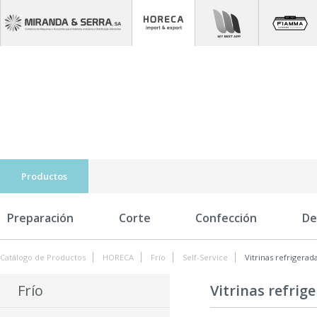
Productos
Preparación
Corte
Confección
De
Catálogo de Productos
HORECA
Frío
Self-Service
Vitrinas refrigerad
Frío
Vitrinas refrig