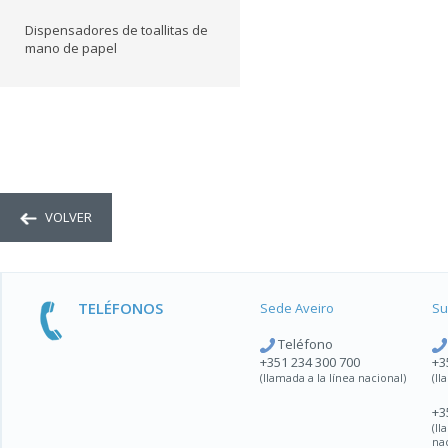
Dispensadores de toallitas de
mano de papel
VOLVER
TELÉFONOS
Sede Aveiro
Su
Teléfono
+351 234 300 700
+3
(llamada a la línea nacional)
(ll
+3
(l
na