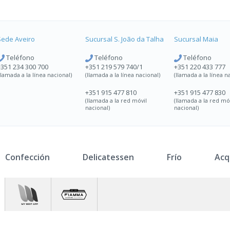
Sede Aveiro
Sucursal
S. João da Talha
Sucursal
Maia
Teléfono
Teléfono
Teléfono
+351 234 300 700
+351 219 579 740/1
+351 220 433 777
llamada a la línea nacional)
(llamada a la línea nacional)
(llamada a la línea n
+351 915 477 810
+351 915 477 830
(llamada a la red móvil
(llamada a la red mó
nacional)
nacional)
Confección
Delicatessen
Frío
Acq