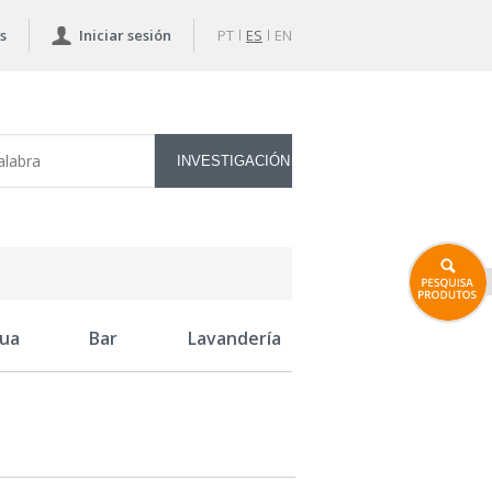
s
Iniciar sesión
PT
ES
EN
ua
Bar
Lavandería