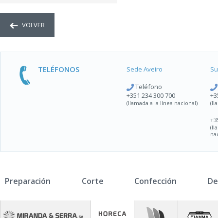
VOLVER
TELÉFONOS
Sede Aveiro
Su
Teléfono
+351 234 300 700
+3
(llamada a la línea nacional)
(ll
+3
(l
na
Preparación
Corte
Confección
De