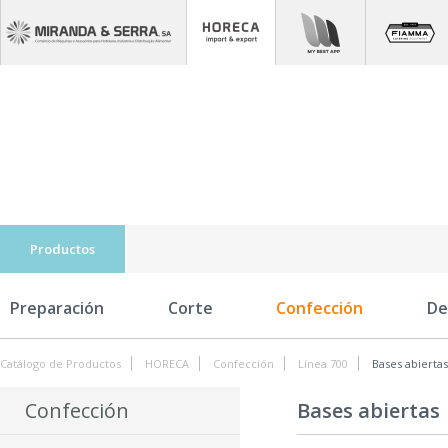
Productos
Preparación
Corte
Confección
De
Catálogo de Productos
HORECA
Confección
Línea 700
Bases abiertas
Confección
Bases abiertas