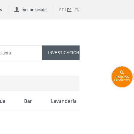
s
Iniciar sesión
PT
ES
EN
ua
Bar
Lavandería