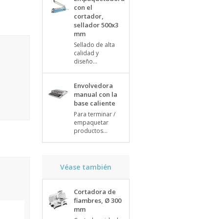
con el
cortador,
sellador 500x3
mm
Sellado de alta
calidad y
diseño...
Envolvedora
manual con la
base caliente
Para terminar /
empaquetar
productos...
Véase también
Cortadora de
fiambres, Ø 300
mm