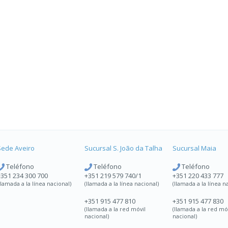
Sede Aveiro
Sucursal
S. João da Talha
Sucursal
Maia
Teléfono
Teléfono
Teléfono
+351 234 300 700
+351 219 579 740/1
+351 220 433 777
llamada a la línea nacional)
(llamada a la línea nacional)
(llamada a la línea n
+351 915 477 810
+351 915 477 830
(llamada a la red móvil
(llamada a la red mó
nacional)
nacional)