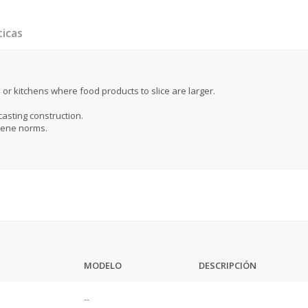
ticas
s or kitchens where food products to slice are larger.
asting construction.
iene norms.
MODELO
DESCRIPCIÓN
--