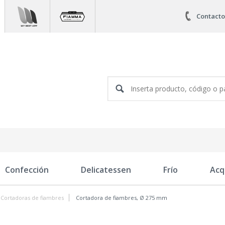
Contacto
Confección
Delicatessen
Frío
Acq
Cortadoras de fiambres
Cortadora de fiambres, Ø 275 mm